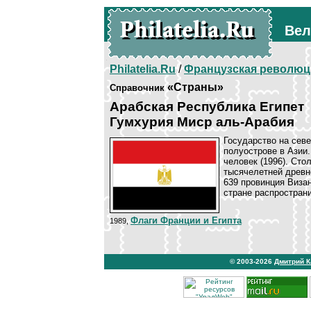
Вел
Philatelia.Ru
/
Французская революц
«Страны»
Справочник
Арабская Республика Египет
Гумхурия Миср аль-Арабия
Государство на сев
полуострове в Азии.
человек (1996). Сто
тысячелетней древн
639 провинция Визан
стране распространи
Флаги Франции и Египта
1989,
© 2003-2026
Дмитрий 