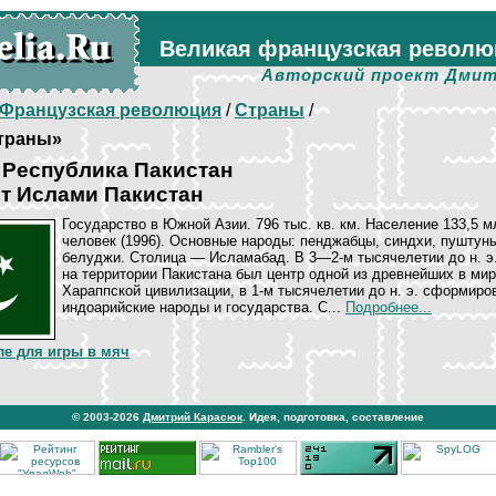
Великая французская револю
Авторский проект Дмит
Французская революция
/
Страны
/
траны»
 Республика Пакистан
т Ислами Пакистан
Государство в Южной Азии. 796 тыс. кв. км. Население 133,5 м
человек (1996). Основные народы: пенджабцы, синдхи, пуштун
белуджи. Столица — Исламабад. В 3—2-м тысячелетии до н. э
на территории Пакистана был центр одной из древнейших в ми
Хараппской цивилизации, в 1-м тысячелетии до н. э. сформиро
индоарийские народы и государства. С...
Подробнее...
ле для игры в мяч
© 2003-2026
Дмитрий Карасюк
. Идея, подготовка, составление