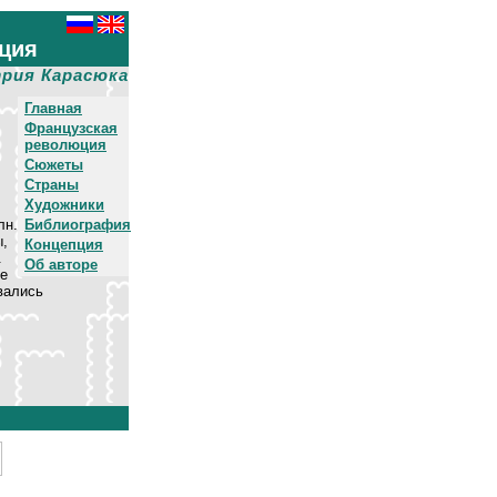
ция
рия Карасюка
Главная
Французская
революция
Сюжеты
Страны
Художники
лн.
Библиография
ы,
Концепция
.
Об авторе
ре
вались