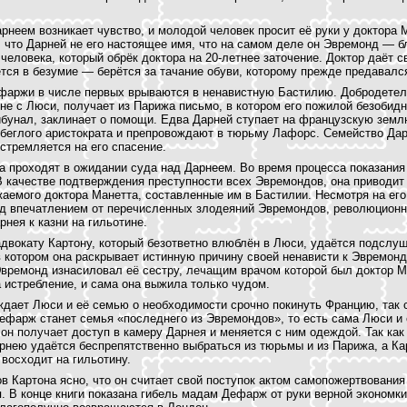
неем возникает чувство, и молодой человек просит её руки у доктора 
, что Дарней не его настоящее имя, что на самом деле он Эвремонд — 
 человека, который обрёк доктора на 20-летнее заточение. Доктор даёт с
ется в безумие — берётся за тачание обуви, которому прежде предавалс
ефаржи в числе первых врываются в ненавистную Бастилию. Добродетел
е с Люси, получает из Парижа письмо, в котором его пожилой безобидн
бунал, заклинает о помощи. Едва Дарней ступает на французскую землю
 беглого аристократа и препровождают в тюрьму Лафорс. Семейство Да
стремляется на его спасение.
ца проходят в ожидании суда над Дарнеем. Во время процесса показания
 качестве подтверждения преступности всех Эвремондов, она приводит
жаемого доктора Манетта, составленные им в Бастилии. Несмотря на ег
под впечатлением от перечисленных злодеяний Эвремондов, революцион
рнея к казни на гильотине.
вокату Картону, который безответно влюблён в Люси, удаётся подслуш
 котором она раскрывает истинную причину своей ненависти к Эвремонд
времонд изнасиловал её сестру, лечащим врачом которой был доктор М
 истребление, и сама она выжила только чудом.
ждает Люси и её семью о необходимости срочно покинуть Францию, так
фарж станет семья «последнего из Эвремондов», то есть сама Люси и 
н получает доступ в камеру Дарнея и меняется с ним одеждой. Так как
рнею удаётся беспрепятственно выбраться из тюрьмы и из Парижа, а Ка
 восходит на гильотину.
в Картона ясно, что он считает свой поступок актом самопожертвования
я. В конце книги показана гибель мадам Дефарж от руки верной экономк