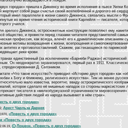
благополучно возвращаются в Лондон.
двух городах» пришла к Диккенсу во время исполнения в пьесе Уилки К
й жертвует собой ради счастья своей возлюбленной и дорогого её серд
оторый имел параллели в жизни самого Диккенса, связались мысли о Фр
пнутые во время чтения исторической книги Карлейля — писателя, кото
оторого учился.
ля зрелого Диккенса, остросюжетные конструкции позволяют ему намети
сё общество, и провести перед глазами читателя представителей самы
еская профессия, как всегда, влечёт его к драматическим описаниям 
гиозные мотивы возвращения к жизни, всепрощения и самопожертвовани
х антитез и противопоставлений. Скажем, растекающееся по парижской 
редвещает реки крови.
странах единственный (за исключением «Барнеби Раджа») исторический
ным. Он неоднократно экранизировался, первый раз в 1911. Классическ
, спродюсированная Д. Селзником.
актате «Что такое искусство?» приводил «Историю двух городов» как «о
юбви к Богу и ближнему, религиозного искусства». Тем не менее русск
относительно мало известна, вероятно, ввиду острокритического изобра
еалий, которое сделало её мишенью нападок со стороны марксистских 
упрекают писателя в «мелкобуржуазной ограниченности мировоззрения»
активные действия людей из народа вызывают в нём страх».
есть о двух городах»
Арест Чарльза Дарнея
12,
«Повесть о двух городах»
 1970,
 «Повесть о двух городах»
Лондон. «Повесть о двух городах»
12.06.19,