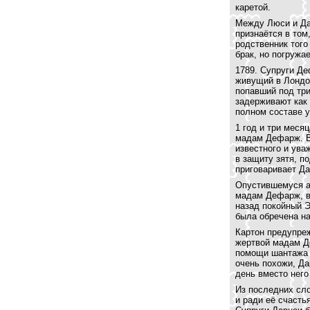
каретой.
Между Люси и Дар
признаётся в том
родственник того
брак, но погружа
1789. Супруги Д
живущий в Лондон
попавший под три
задерживают как
полном составе у
1 год и три меся
мадам Дефарж. В
известного и ува
в защиту зятя, 
приговаривает Да
Опустившемуся ад
мадам Дефарж, в
назад покойный Э
была обречена на
Картон предупре
жертвой мадам Де
помощи шантажа о
очень похожи, Да
день вместо него
Из последних сло
и ради её счасть