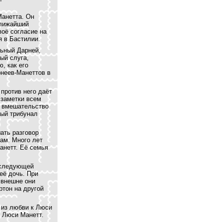
Манетта. Он
ближайший
воё согласие на
я в Бастилии.
ьный Дарней,
ый слуга,
, как его
рнеев-Манеттов в
 против него даёт
 заметки всем
о вмешательство
ный трибунал
ать разговор
ам. Много лет
анетт. Её семья
 следующей
её дочь. При
 внешне они
ртон на другой
 из любви к Люси
и Люси Манетт.