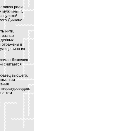
оллинза роли
цу мужчины. С
анцузской
рого Диккенс
ть нити,
х разных
судебных
я отражены в
улице вино из
 роман Диккенса
ой считается
бразец высшего,
оязычным
жения
литературоведов.
 на том