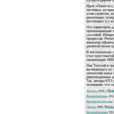
Супруги Дарнеи 
Идея «Повести о 
человека, которы
этим сюжетом, к
революции, почер
боготворил и у к
Что характерно д
пронизывающие в
сословий. Юридич
процессов. Рели
веренице образны
разбитой бочки п
В англоязычных 
стал хрестоматий
экранизация 1935
Лев Толстой в тр
вытекающего из л
читателям книга 
революционных р
Так, авторы КЛЭ 
основании, что «
«Пов
Антигуа
, 2012,
Великобритания
, 20
Виргинские острова
,
Фильм
Гайана
, 1992,
Великобритания
, 20