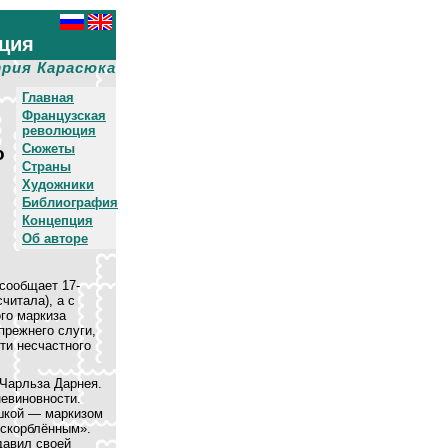
ция
рия Карасюка
Главная
Французская
революция
Сюжеты
o
Страны
Художники
Библиография
Концепция
Об авторе
сообщает 17-
читала), а с
го маркиза
прежнего слуги,
ти несчастного
 Чарльза Дарнея.
невиновности.
шкой — маркизом
оскорблённым».
давил своей