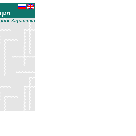
ция
рия Карасюка