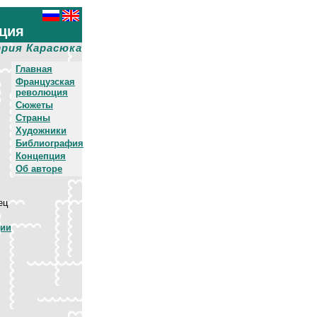
ция
рия Карасюка
Главная
Французская
революция
Сюжеты
Страны
Художники
Библиография
Концепция
Об авторе
ец
ции