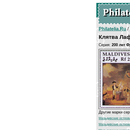
Philatelia.Ru
/
Клятва Ла
Серия:
200 лет 
Другие марки сер
Мальдивские остров
Мальдивские остров