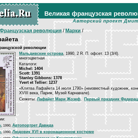
Великая французская револю
Авторский проект Дмит
Французская революция
/
Марки
/
файета
Французской революции
Мальдивские острова
, 1990, 2 R. П. офсет. 13 (3/4).
многоцветная
Каталоги:
Michel: 1404
Scott: 1391
Stanley Gibbons: 1378
Yvert et Tellier: 1237
«Клятва Лафайета 14 июля 1790» (неизвестный художник, кон
XVIII века, Париж, Музей Карнавале).
Сюжеты:
Лафайет Мари Жозеф
,
Первый праздник Федера
ии:
Автопортрет Давида
а
, 1990,
Людовик XVI в коронационном костюме
а
, 1990,