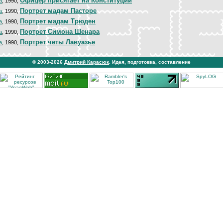
Офицер присягает на Конституции
а
, 1990,
Портрет мадам Пасторе
а
, 1990,
Портрет мадам Трюден
а
, 1990,
Портрет Симона Шенара
а
, 1990,
Портрет четы Лавуазье
а
, 1990,
© 2003-2026
Дмитрий Карасюк
. Идея, подготовка, составление