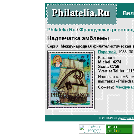
Вел
Philatelia.Ru
/
Французская революц
Надпечатка эмблемы
Серия:
Международная филателистическая вы
Парагвай
, 1988, 30
Каталоги:
Michel: 4274
Scott: C756
Yvert et Tellier: 11
Надпечатка эмбле
выставки «Philexfra
Сюжеты:
Междунар
© 2003-2026
Дмитрий 