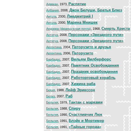
Распятие
Аджман
, 1973,
Джон Белуши, Братья Блюз
Албания
, 2008,
Лжедмитрий I
Ангола
, 2000,
Марина Мнишек
Ангола
, 2000,
Смерть Христа
Андорра (французская почта)
, 1968,
Персонажи «Звездного пути»
Антигуа
, 2008,
Персонажи «Звездного пути»
Антигуа
, 2008,
Паторузито и друзья
Аргентина
, 2004,
Паторузито
Аргентина
, 2006,
Вильям Вилберфорс
Барбадос
, 2007,
Памятник Освобождения
Барбадос
, 2007,
Праздник освобождения
Барбадос
, 2007,
Работорговый корабль
Барбадос
, 2007,
Хижина раба
Барбадос
, 2007,
Лейф Эрикссон
Бекия
, 1988,
Раб
Белиз
, 2007,
Тантан с марками
Бельгия
, 1979,
Спиру
Бельгия
, 1988,
Счастливчик Люк
Бельгия
, 1990,
Блэйк и Мортимер
Бельгия
, 1991,
«Тайные города»
Бельгия
, 1991,