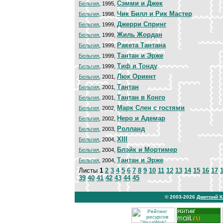
Сэмми и Джек
Бельгия
, 1995,
Чик Билл и Рик Мастер
Бельгия
, 1998,
Джерри Спринг
Бельгия
, 1999,
Жиль Жордан
Бельгия
, 1999,
Ракета Тантана
Бельгия
, 1999,
Тантан и Эрже
Бельгия
, 1999,
Тиф и Тонду
Бельгия
, 1999,
Люк Ориент
Бельгия
, 2001,
Тантан
Бельгия
, 2001,
Тантан в Конго
Бельгия
, 2001,
Марк Слен с гостями
Бельгия
, 2002,
Неро и Адемар
Бельгия
, 2002,
Ролланд
Бельгия
, 2003,
XIII
Бельгия
, 2004,
Блэйк и Мортимер
Бельгия
, 2004,
Тантан и Эрже
Бельгия
, 2004,
Листы
1
2
3
4
5
6
7
8
9
10
11
12
13
14
15
16
17
39
40
41
42
43
44
45
© 2003-2026
Дмитрий 