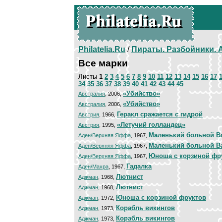
Philatelia.Ru
/
Пираты. Разбойники.
Все марки
Листы
1
2
3
4
5
6
7
8
9
10
11
12
13
14
15
16
17
34
35
36
37
38
39
40
41
42
43
44
45
«Убийство»
Австралия
, 2006,
«Убийство»
Австралия
, 2006,
Геракл сражается с гидрой
Австрия
, 1966,
«Летучий голландец»
Австрия
, 1995,
Маленький больной В
Аден/Верхняя Яффа
, 1967,
Маленький больной В
Аден/Верхняя Яффа
, 1967,
Юноша с корзиной фр
Аден/Верхняя Яффа
, 1967,
Гадалка
Аден/Махра
, 1967,
Лютнист
Аджман
, 1968,
Лютнист
Аджман
, 1968,
Юноша с корзиной фруктов
Аджман
, 1972,
Корабль викингов
Аджман
, 1973,
Корабль викингов
Аджман
, 1973,