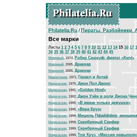
Philatelia.Ru
/
Пираты. Разбойники.
Все марки
Листы
1
2
3
4
5
6
7
8
9
10
11
12
13
14
15
16
17
34
35
36
37
38
39
40
41
42
43
44
45
Робер Сюркуф, фрегат «Kent»
Маврикий
, 1974,
Драккар
Маврикий
, 2005,
Драккар
Маврикий
, 2005,
Геракл и Антей
Мавритания
, 1971,
Джон Пол Джонс
Мадагаскар
, 1975,
«Golden Hind»
Мадагаскар
, 1991,
Джон Уэйн в роли Джона Чен
Мадагаскар
, 1992,
«В джазе только девушки»
Мадагаскар
, 1995,
«Вера Круз»
Мадагаскар
, 1995,
Мишель Пфайффер, женщина
Мадагаскар
, 1999,
Серебряный Серфер
Мадагаскар
, 1999,
Серебряный Серфер
Мадагаскар
, 1999,
Том Круз, «Миссия невыпол
Мадагаскар
, 1999,