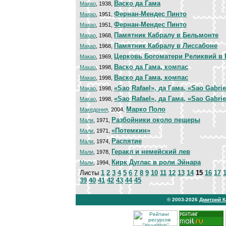
Васко да Гама
Макао
, 1938,
Фернан-Мендес Пинто
Макао
, 1951,
Фернан-Мендес Пинто
Макао
, 1951,
Памятник Кабралу в Бельмонте
Макао
, 1968,
Памятник Кабралу в Лиссабоне
Макао
, 1968,
Церковь Богоматери Реликвий в 
Макао
, 1969,
Васко да Гама, компас
Макао
, 1998,
Васко да Гама, компас
Макао
, 1998,
«Sao Rafael», да Гама, «Sao Gabrie
Макао
, 1998,
«Sao Rafael», да Гама, «Sao Gabrie
Макао
, 1998,
Марко Поло
Македония
, 2004,
Разбойники около пещеры
Мали
, 1971,
«Потемкин»
Мали
, 1971,
Распятие
Мали
, 1974,
Геракл и немейский лев
Мали
, 1978,
Кирк Дуглас в роли Эйнара
Мали
, 1994,
Листы
1
2
3
4
5
6
7
8
9
10
11
12
13
14
15
16
17
39
40
41
42
43
44
45
© 2003-2026
Дмитрий 