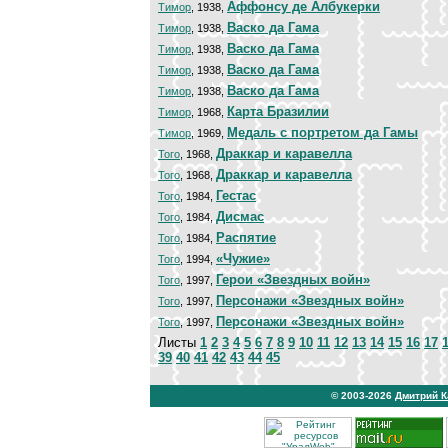
Аффонсу де Албукерки
Тимор
, 1938,
Васко да Гама
Тимор
, 1938,
Васко да Гама
Тимор
, 1938,
Васко да Гама
Тимор
, 1938,
Васко да Гама
Тимор
, 1938,
Карта Бразилии
Тимор
, 1968,
Медаль с портретом да Гамы
Тимор
, 1969,
Драккар и каравелла
Того
, 1968,
Драккар и каравелла
Того
, 1968,
Гестас
Того
, 1984,
Дисмас
Того
, 1984,
Распятие
Того
, 1984,
«Чужие»
Того
, 1994,
Герои «Звездных войн»
Того
, 1997,
Персонажи «Звездных войн»
Того
, 1997,
Персонажи «Звездных войн»
Того
, 1997,
Листы
1
2
3
4
5
6
7
8
9
10
11
12
13
14
15
16
17
39
40
41
42
43
44
45
© 2003-2026
Дмитрий 