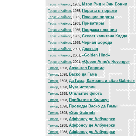
Мэри Рид и Энн Бонни
Теркс и Кайкос
, 1985,
Пираты в тюрьме
Теркс и Кайкос
, 1985,
Поющие пираты
Теркс и Кайкос
, 1985,
Приватиры
Теркс и Кайкос
, 1985,
Продажа пленниц
Теркс и Кайкос
, 1985,
Скелет капитана Кидда
Теркс и Кайкос
, 1985,
Черная Борода
Теркс и Кайкос
, 1985,
Драккар
Теркс и Кайкос
, 2001,
«Golden Hind»
Теркс и Кайкос
, 2001,
«Queen Anne's Revenge»
Теркс и Кайкос
, 2001,
Архангел Гавриил
Тимор
, 1898,
Васко да Гама
Тимор
, 1898,
Да Гама, Камоэнс и «Sao Gabriel»
Тимор
, 1898,
Муза истории
Тимор
, 1898,
Отплытие флота
Тимор
, 1898,
Прибытие в Каликут
Тимор
, 1898,
Проводы Васко да Гамы
Тимор
, 1898,
«Sao Gabriel»
Тимор
, 1898,
Аффонсу де Албукерки
Тимор
, 1938,
Аффонсу де Албукерки
Тимор
, 1938,
Аффонсу де Албукерки
Тимор
, 1938,