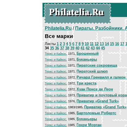
Philatelia.Ru
/
Пираты. Разбойники.
Все марки
Листы
1
2
3
4
5
6
7
8
9
10
11
12
13
14
15
16
17
34
35
36
37
38
39
40
41
42
43
44
45
Брошенный
Теркс и Кайкос
, 1971,
Буканьеры
Теркс и Кайкос
, 1971,
Пиратские сокровища
Теркс и Кайкос
, 1971,
Пиратский шлюп
Теркс и Кайкос
, 1971,
Ричард Гренвилл и галеон
Теркс и Кайкос
, 1972,
Три креста
Теркс и Кайкос
, 1972,
Хуан Понсе де Леон
Теркс и Кайкос
, 1972,
Приватир и почтовый кор
Теркс и Кайкос
, 1973,
Приватир «Grand Turk»
Теркс и Кайкос
, 1976,
Приватир «Grand Turk»
Теркс и Кайкос
, 1983/1985,
Бартоломью Робертс
Теркс и Кайкос
, 1985,
Буканьеры
Теркс и Кайкос
, 1985,
Генри Морган
Теркс и Кайкос
, 1985,