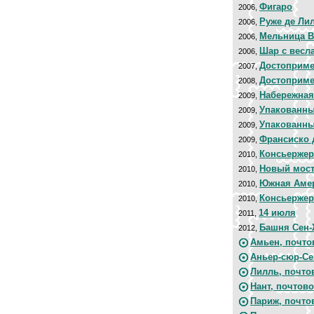
Фигаро
2006,
Руже де Ли
2006,
Мельница 
2006,
Шар с весл
2006,
Достоприме
2007,
Достоприме
2008,
Набережная
2009,
Упакованны
2009,
Упакованны
2009,
Франсиско 
2009,
Консьерже
2010,
Новый мос
2010,
Южная Амер
2010,
Консьерже
2010,
14 июля
2011,
Башня Сен-
2012,
Амьен, почто
Аньер-сюр-Се
Лилль, почто
Нант, почтов
Париж, почто