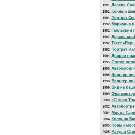
Дерево Св
1991,
Конный жа
1991,
Портрет Се
1991,
Марианна и
1992,
Галльский 
1992,
Дерево сво
1992,
Текст «Repu
1992,
Портрет ма
1992,
Дворец пра
1994,
Статуя воло
1995,
Автомобили
1995,
Вольтер пи
1998,
Вольтер пи
1998,
Вид на баш
1999,
Фрагмент д
1999,
«Citroen Tr
2000,
Автопортре
2002,
Мосты Пар
2004,
Колонна Ба
2004,
Новый мос
2005,
Ратуши Сто
2005,