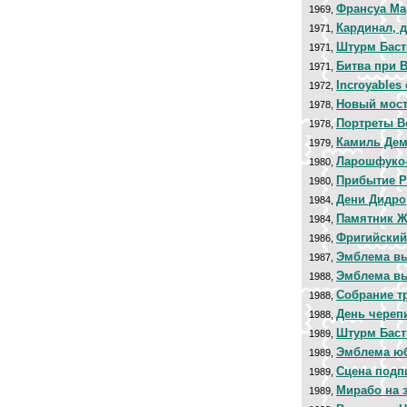
Франсуа Ма
1969,
Кардинал, 
1971,
Штурм Баст
1971,
Битва при 
1971,
Incroyables 
1972,
Новый мос
1978,
Портреты В
1978,
Камиль Дем
1979,
Ларошфуко-
1980,
Прибытие 
1980,
Дени Дидро
1984,
Памятник Ж
1984,
Фригийский
1986,
Эмблема выс
1987,
Эмблема выс
1988,
Собрание т
1988,
День череп
1988,
Штурм Баст
1989,
Эмблема ю
1989,
Сцена подп
1989,
Мирабо на 
1989,