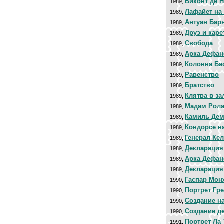
Виконт де 
1989,
Лафайет на
1989,
Антуан Бар
1989,
Друэ и каре
1989,
Свобода
1989,
Арка Дефан
1989,
Колонна Ба
1989,
Равенство
1989,
Братство
1989,
Клятва в за
1989,
Мадам Рол
1989,
Камиль Дем
1989,
Кондорсе н
1989,
Генерал Ке
1989,
Декларация
1989,
Арка Дефан
1989,
Декларация
1989,
Гаспар Мон
1990,
Портрет Гре
1990,
Создание н
1990,
Создание д
1990,
Портрет Ла 
1991,