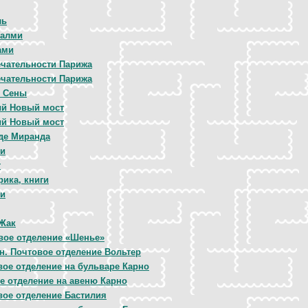
ль
Валми
ами
чательности Парижа
чательности Парижа
 Сены
й Новый мост
й Новый мост
де Миранда
ри
т
ика, книги
ри
Жак
вое отделение «Шенье»
н. Почтовое отделение Вольтер
вое отделение на бульваре Карно
ое отделение на авеню Карно
вое отделение Бастилия