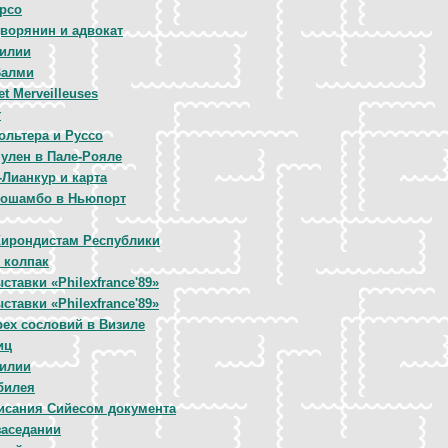
рсо
дворянин и адвокат
илии
Валми
et Merveilleuses
т
ольтера и Руссо
улен в Пале-Рояле
Лианкур и карта
Рошамбо в Ньюпорт
ирондистам Республики
 колпак
тавки «Philexfrance'89»
тавки «Philexfrance'89»
рех сословий в Визиле
иц
илии
билея
исания Сийесом документа
заседании