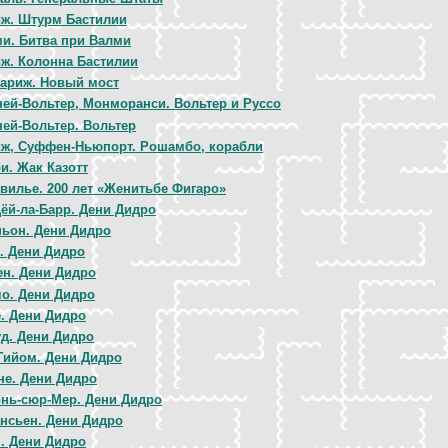
ж. Штурм Бастилии
и. Битва при Валми
ж. Колонна Бастилии
ариж. Новый мост
ей-Вольтер, Монморанси. Вольтер и Руссо
ей-Вольтер. Вольтер
ж, Суффен-Ньюпорт. Рошамбо, корабли
и. Жак Казотт
вилье. 200 лет «Женитьбе Фигаро»
ёй-ла-Барр. Дени Дидро
ьон. Дени Дидро
. Дени Дидро
н. Дени Дидро
о. Дени Дидро
. Дени Дидро
д. Дени Дидро
Гийом. Дени Дидро
не. Дени Дидро
нь-сюр-Мер. Дени Дидро
нсьен. Дени Дидро
. Дени Дидро