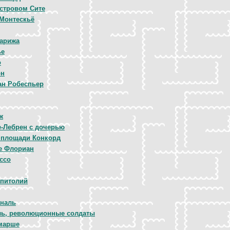
островом Сите
Монтескьё
арижа
ье
о
он
н Робеспьер
ж
-Лебрен с дочерью
 площади Конкорд
е Флориан
ссо
апитолий
наль
ль, революционные солдаты
марше