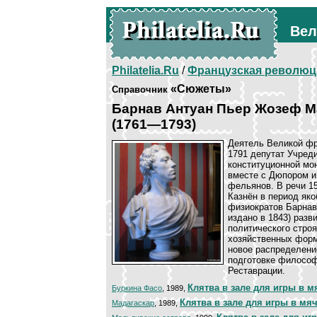
Вел
Philatelia.Ru
/
Французская революц
«Сюжеты»
Справочник
Барнав Антуан Пьер Жозеф 
(1761—1793)
Деятель Великой фр
1791 депутат Учред
конституционной мо
вместе с Дюпором и
фельянов. В речи 1
Казнён в период як
физиократов Барнав
издано в 1843) раз
политического стро
хозяйственных форм
новое распределени
подготовке философ
Реставрации.
Клятва в зале для игры в м
Буркина Фасо
, 1989,
Клятва в зале для игры в мя
Мадагаскар
, 1989,