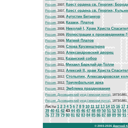
Крест ордена св. Георгия; Бород
Россия
, 2007,
Крест ордена св. Георгия; Кульн
Россия
, 2007,
Аугустин Бетанкур
Россия
, 2008,
Казаки, Платов
Россия
, 2008,
Николай I, Храм Христа Спасите
Россия
, 2008,
Иллюстрации к произведениям Г
Россия
, 2009,
Матвей Платов
Россия
, 2009,
Слова Крузенштерна
Россия
, 2009,
Александровский дворец
Россия
, 2010,
Казанский собор
Россия
, 2011,
Михаил Барклай-де-Толли
Россия
, 2011,
Алексий II, храм Христа Спасите
Россия
, 2012,
Столыпин, Александровская кол
Россия
, 2012,
Триумфальная арка
Россия
, 2012,
Эмблема празднования
Россия
, 2012,
Россия. Духовщинский уезд (земская почта)
, 1873/1881
Россия. Духовщинский уезд (земская почта)
, 1873/1881
Листы
1
2
3
4
5
6
7
8
9
10
11
12
13
14
15
16
17
39
40
41
42
43
44
45
46
47
48
49
50
51
52
53
54
76
77
78
79
80
81
82
83
84
85
86
87
88
89
90
91
© 2003-2026
Дмитрий 