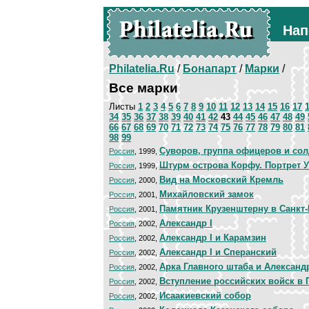
Нап
Philatelia.Ru
/
Бонапарт
/
Марки
/
Все марки
Листы
1
2
3
4
5
6
7
8
9
10
11
12
13
14
15
16
17
34
35
36
37
38
39
40
41
42
43
44
45
46
47
48
49
66
67
68
69
70
71
72
73
74
75
76
77
78
79
80
81
98
99
Суворов, группа офицеров и сол
Россия
, 1999,
Штурм острова Корфу. Портрет 
Россия
, 1999,
Вид на Московский Кремль
Россия
, 2000,
Михайловский замок
Россия
, 2001,
Памятник Крузенштерну в Санкт-
Россия
, 2001,
Александр I
Россия
, 2002,
Александр I и Карамзин
Россия
, 2002,
Александр I и Сперанский
Россия
, 2002,
Арка Главного штаба и Александ
Россия
, 2002,
Вступление российских войск в 
Россия
, 2002,
Исаакиевский собор
Россия
, 2002,