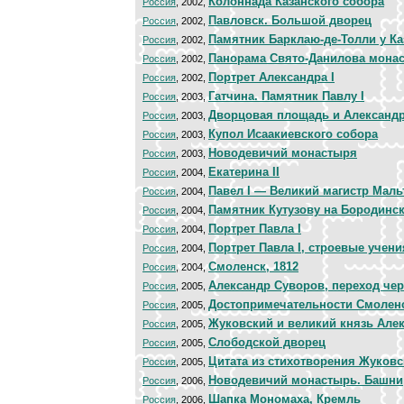
Колоннада Казанского собора
Россия
, 2002,
Павловск. Большой дворец
Россия
, 2002,
Памятник Барклаю-де-Толли у Ка
Россия
, 2002,
Панорама Свято-Данилова мона
Россия
, 2002,
Портрет Александра I
Россия
, 2002,
Гатчина. Памятник Павлу I
Россия
, 2003,
Дворцовая площадь и Александ
Россия
, 2003,
Купол Исаакиевского собора
Россия
, 2003,
Новодевичий монастыря
Россия
, 2003,
Екатерина II
Россия
, 2004,
Павел I — Великий магистр Маль
Россия
, 2004,
Памятник Кутузову на Бородинс
Россия
, 2004,
Портрет Павла I
Россия
, 2004,
Портрет Павла I, строевые учени
Россия
, 2004,
Смоленск, 1812
Россия
, 2004,
Александр Суворов, переход чер
Россия
, 2005,
Достопримечательности Смолен
Россия
, 2005,
Жуковский и великий князь Але
Россия
, 2005,
Слободской дворец
Россия
, 2005,
Цитата из стихотворения Жуковс
Россия
, 2005,
Новодевичий монастырь. Башни
Россия
, 2006,
Шапка Мономаха, Кремль
Россия
, 2006,