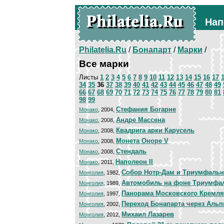
Нап
Philatelia.Ru
/
Бонапарт
/
Марки
/
Все марки
Листы
1
2
3
4
5
6
7
8
9
10
11
12
13
14
15
16
17
34
35
36
37
38
39
40
41
42
43
44
45
46
47
48
49
66
67
68
69
70
71
72
73
74
75
76
77
78
79
80
81
98
99
Стефания Богарне
Монако
, 2004,
Андре Массена
Монако
, 2008,
Квадрига арки Карусель
Монако
, 2008,
Монета Оноре V
Монако
, 2008,
Стендаль
Монако
, 2008,
Наполеон II
Монако
, 2011,
Собор Нотр-Дам и Триумфальн
Монголия
, 1982,
Автомобиль на фоне Триумфа
Монголия
, 1989,
Панорама Московского Кремля
Монголия
, 1997,
Переход Бонапарта через Аль
Монголия
, 2002,
Михаил Лазарев
Монголия
, 2012,