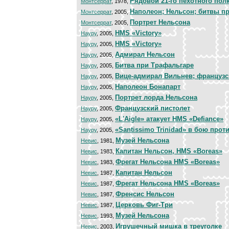
Рядовой 21-го пехотного пол
Монтсеррат
, 1978,
Наполеон; Нельсон; битвы п
Монтсеррат
, 2005,
Портрет Нельсона
Монтсеррат
, 2005,
HMS «Victory»
Науру
, 2005,
HMS «Victory»
Науру
, 2005,
Адмирал Нельсон
Науру
, 2005,
Битва при Трафальгаре
Науру
, 2005,
Вице-адмирал Вильнев; французс
Науру
, 2005,
Наполеон Бонапарт
Науру
, 2005,
Портрет лорда Нельсона
Науру
, 2005,
Французский пистолет
Науру
, 2005,
«L'Aigle» атакует HMS «Defiance»
Науру
, 2005,
«Santissimo Trinidad» в бою прот
Науру
, 2005,
Музей Нельсона
Невис
, 1981,
Капитан Нельсон, HMS «Boreas»
Невис
, 1983,
Фрегат Нельсона HMS «Boreas»
Невис
, 1983,
Капитан Нельсон
Невис
, 1987,
Фрегат Нельсона HMS «Boreas»
Невис
, 1987,
Френсис Нельсон
Невис
, 1987,
Церковь Фиг-Три
Невис
, 1987,
Музей Нельсона
Невис
, 1993,
Игрушечный мишка в треуголке
Невис
, 2003,