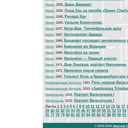
Джон Джервис
Невис
, 2005,
Лорд Хау на палубе «Queen Charlo
Невис
, 2005,
Ричард Хау
Невис
, 2005,
Уильям Корнуоллис
Невис
, 2005,
Нотр-Дам, Триумфальная арка
Нигер
, 1937,
Автопортрет Давида
Нигер
, 1967,
Бонапарт посещает зачумленных
Нигер
, 1969,
Кампания во Франции
Нигер
, 1969,
Наполеон на троне
Нигер
, 1969,
Наполеон — Первый консул
Нигер
, 1969,
Дом Лонгвуд; портрет Наполеона
Нигер
, 1971,
Наполеон после смерти
Нигер
, 1971,
Гельмут Коль и Бранденбургские 
Нигер
, 1991,
Речь короля Вильг
Нидерландские Антиллы
, 1963,
«Santissima Trinida
Нидерландские Антиллы
, 2010,
Портрет Вильгельма I
Нидерланды
, 1913,
Портрет Вильгельма I
Нидерланды
, 1913,
Листы
1
2
3
4
5
6
7
8
9
10
11
12
13
14
15
16
17
39
40
41
42
43
44
45
46
47
48
49
50
51
52
53
54
76
77
78
79
80
81
82
83
84
85
86
87
88
89
90
91
© 2003-2026
Дмитрий 