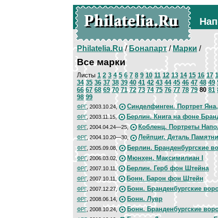
Нап
Philatelia.Ru
/
Бонапарт
/
Марки
/
Все марки
Листы
1
2
3
4
5
6
7
8
9
10
11
12
13
14
15
16
17
34
35
36
37
38
39
40
41
42
43
44
45
46
47
48
49
66
67
68
69
70
71
72
73
74
75
76
77
78
79
80
81
98
99
Синделфинген. Портрет Яна
ФРГ
, 2003.10.24,
Берлин. Книга на фоне Бран
ФРГ
, 2003.11.15,
Кобленц. Портреты Нап
ФРГ
, 2004.04.24—25,
Лейпциг. Деталь Памятн
ФРГ
, 2004.10.20—30,
Берлин. Бранденбургские во
ФРГ
, 2005.09.08,
Мюнхен. Максимилиан I
ФРГ
, 2006.03.02,
Берлин. Герб фон Штейна
ФРГ
, 2007.10.11,
Бонн. Барон фон Штейн
ФРГ
, 2007.10.11,
Бонн. Бранденбургские вор
ФРГ
, 2007.12.27,
Бонн. Лувр
ФРГ
, 2008.06.14,
Бонн. Бранденбургские вор
ФРГ
, 2008.10.24,