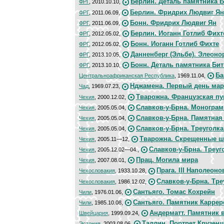
Берлин. Деталь памятника 
ФРГ
, 2010.10.10,
Берлин. Фридрих Людвиг Ян
ФРГ
, 2011.06.09,
Бонн. Фридрих Людвиг Ян
ФРГ
, 2011.06.09,
Берлин. Иоганн Готлиб Фихт
ФРГ
, 2012.05.02,
Бонн. Иоганн Готлиб Фихте
ФРГ
, 2012.05.02,
Данненберг (Эльбе). Элеоно
ФРГ
, 2013.10.05,
Бонн. Деталь памятника Би
ФРГ
, 2013.10.10,
Ба
Центральноафриканская Республика
, 1969.11.04,
Нджамена. Первый день мар
Чад
, 1969.07.23,
Тварожна. Французская п
Чехия
, 2000.12.02,
Славков-у-Брна. Моногра
Чехия
, 2005.05.04,
Славков-у-Брна. Памятная
Чехия
, 2005.05.04,
Славков-у-Брна. Треуголк
Чехия
, 2005.05.04,
Тварожна. Скрещенные ш
Чехия
, 2005.11—12,
Славков-у-Брна. Треуг
Чехия
, 2005.12.02—04.,
Прац. Могила мира
Чехия
, 2007.08.01,
Прага. III Наполеон
Чехословакия
, 1933.10.28,
Славков-у-Брна. Тр
Чехословакия
, 1986.12.02,
Сантьяго. Томас Кохрейн
Чили
, 1976.01.06,
Сантьяго. Памятник Каррер
Чили
, 1985.10.08,
Андерматт. Памятник в
Швейцария
, 1999.09.24,
Таллин. Портрет Крузен
Эстония
, 2003.08.06,