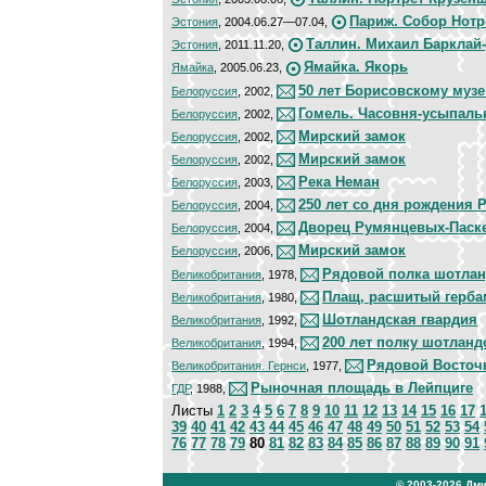
Париж. Собор Нотр
Эстония
, 2004.06.27—07.04,
Таллин. Михаил Барклай
Эстония
, 2011.11.20,
Ямайка. Якорь
Ямайка
, 2005.06.23,
50 лет Борисовскому муз
Белорусcия
, 2002,
Гомель. Часовня-усыпаль
Белорусcия
, 2002,
Мирский замок
Белорусcия
, 2002,
Мирский замок
Белорусcия
, 2002,
Река Неман
Белорусcия
, 2003,
250 лет со дня рождения 
Белорусcия
, 2004,
Дворец Румянцевых-Паск
Белорусcия
, 2004,
Мирский замок
Белорусcия
, 2006,
Рядовой полка шотлан
Великобритания
, 1978,
Плащ, расшитый гербам
Великобритания
, 1980,
Шотландская гвардия
Великобритания
, 1992,
200 лет полку шотланд
Великобритания
, 1994,
Рядовой Восточ
Великобритания. Гернси
, 1977,
Рыночная площадь в Лейпциге
ГДР
, 1988,
Листы
1
2
3
4
5
6
7
8
9
10
11
12
13
14
15
16
17
39
40
41
42
43
44
45
46
47
48
49
50
51
52
53
54
76
77
78
79
80
81
82
83
84
85
86
87
88
89
90
91
© 2003-2026
Дми