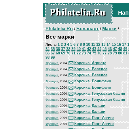
Нап
Philatelia.Ru
/
Бонапарт
/
Марки
/
Все марки
Листы
1
2
3
4
5
6
7
8
9
10
11
12
13
14
15
16
17
34
35
36
37
38
39
40
41
42
43
44
45
46
47
48
49
66
67
68
69
70
71
72
73
74
75
76
77
78
79
80
81
98
99
Корсика. Агриате
Франция
, 2004,
Корсика. Бавелла
Франция
, 2004,
Корсика. Бавелла
Франция
, 2004,
Корсика. Бонифачо
Франция
, 2004,
Корсика. Бонифачо
Франция
, 2004,
Корсика. Генуэзская башня
Франция
, 2004,
Корсика. Генуэзская башня
Франция
, 2004,
Корсика. Кальви
Франция
, 2004,
Корсика. Кальви
Франция
, 2004,
Корсика. Порт Аяччо
Франция
, 2004,
Корсика. Порт Аяччо
Франция
, 2004,