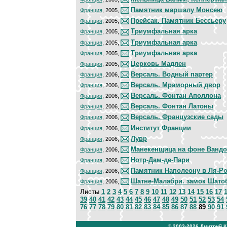
Памятник маршалу Монсею
Франция
, 2005,
Прейсак. Памятник Бессьеру
Франция
, 2005,
Триумфальная арка
Франция
, 2005,
Триумфальная арка
Франция
, 2005,
Триумфальная арка
Франция
, 2005,
Церковь Мадлен
Франция
, 2005,
Версаль. Водный партер
Франция
, 2006,
Версаль. Мраморный двор
Франция
, 2006,
Версаль. Фонтан Аполлона
Франция
, 2006,
Версаль. Фонтан Латоны
Франция
, 2006,
Версаль. Французские сады
Франция
, 2006,
Институт Франции
Франция
, 2006,
Лувр
Франция
, 2006,
Манекенщица на фоне Ванд
Франция
, 2006,
Нотр-Дам-де-Пари
Франция
, 2006,
Памятник Наполеону в Ля-Р
Франция
, 2006,
Шатне-Малабри. замок Шато
Франция
, 2006,
Листы
1
2
3
4
5
6
7
8
9
10
11
12
13
14
15
16
17
39
40
41
42
43
44
45
46
47
48
49
50
51
52
53
54
76
77
78
79
80
81
82
83
84
85
86
87
88
89
90
91
© 2003-2026
Дмитрий 