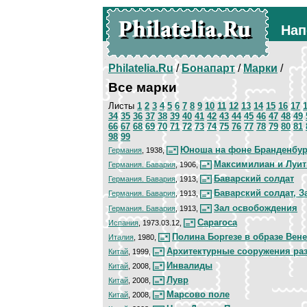
Нап
Philatelia.Ru
/
Бонапарт
/
Марки
/
Все марки
Листы
1
2
3
4
5
6
7
8
9
10
11
12
13
14
15
16
17
34
35
36
37
38
39
40
41
42
43
44
45
46
47
48
49
66
67
68
69
70
71
72
73
74
75
76
77
78
79
80
81
98
99
Юноша на фоне Бранденбур
Германия
, 1938,
Максимилиан и Луи
Германия. Бавария
, 1906,
Баварский солдат
Германия. Бавария
, 1913,
Баварский солдат, 
Германия. Бавария
, 1913,
Зал освобождения
Германия. Бавария
, 1913,
Сарагоса
Испания
, 1973.03.12,
Полина Боргезе в образе Вен
Италия
, 1980,
Архитектурные сооружения ра
Китай
, 1999,
Инвалиды
Китай
, 2008,
Лувр
Китай
, 2008,
Марсово поле
Китай
, 2008,