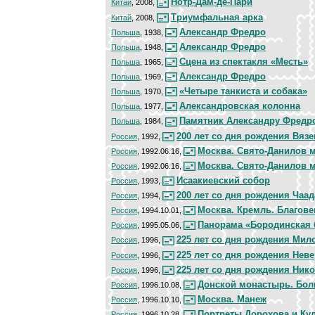
Нотр-Дам-де-Пари
Китай
, 2008,
Триумфальная арка
Китай
, 2008,
Александр Фредро
Польша
, 1938,
Александр Фредро
Польша
, 1948,
Сцена из спектакля «Месть»
Польша
, 1965,
Александр Фредро
Польша
, 1969,
«Четыре танкиста и собака»
Польша
, 1970,
Александровская колонна
Польша
, 1977,
Памятник Александру Фредр
Польша
, 1984,
200 лет со дня рождения Вяз
Россия
, 1992,
Москва. Свято-Данилов 
Россия
, 1992.06.16,
Москва. Свято-Данилов 
Россия
, 1992.06.16,
Исаакиевский собор
Россия
, 1993,
200 лет со дня рождения Чаад
Россия
, 1994,
Москва. Кремль. Благов
Россия
, 1994.10.01,
Панорама «Бородинская б
Россия
, 1995.05.06,
225 лет со дня рождения Мил
Россия
, 1996,
225 лет со дня рождения Нев
Россия
, 1996,
225 лет со дня рождения Ник
Россия
, 1996,
Донской монастырь. Бо
Россия
, 1996.10.08,
Москва. Манеж
Россия
, 1996.10.10,
Портреты Дорохова и Ку
Россия
, 1996.10.28,